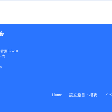
会
葉6-6-10
ー内
jp
Home
設立趣旨・概要
イ